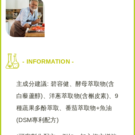
- INFORMATION -
主成分建議: 碧容健、酵母萃取物(含
白藜蘆醇)、洋蔥萃取物(含槲皮素)、9
種蔬果多酚萃取、番茄萃取物+魚油
(DSM專利配方)