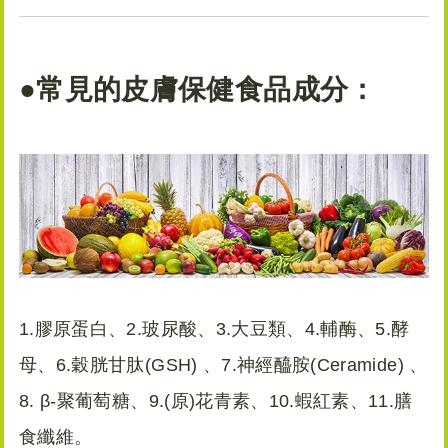
●常見的皮膚保健食品成分：
1.膠原蛋白、2.玻尿酸、3.大豆類、4.輔酶、5.酵
母、6.穀胱甘肽(GSH) 、7.神經醯胺(Ceramide) 、
8. β-聚葡萄糖、9.(原)花青素、10.蝦紅素、11.膳
食纖維。