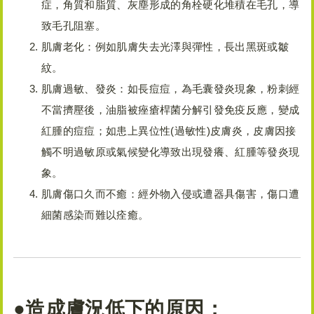
症，角質和脂質、灰塵形成的角栓硬化堆積在毛孔，導
致毛孔阻塞。
肌膚老化：例如肌膚失去光澤與彈性，長出黑斑或皺
紋。
肌膚過敏、發炎：如長痘痘，為毛囊發炎現象，粉刺經
不當擠壓後，油脂被痤瘡桿菌分解引發免疫反應，變成
紅腫的痘痘；如患上異位性(過敏性)皮膚炎，皮膚因接
觸不明過敏原或氣候變化導致出現發癢、紅腫等發炎現
象。
肌膚傷口久而不癒：經外物入侵或遭器具傷害，傷口遭
細菌感染而難以痊癒。
●造成膚況低下的原因：