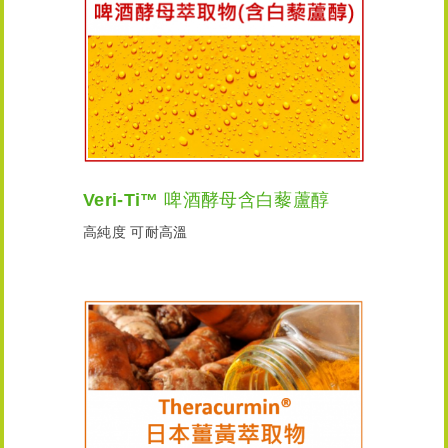
Veri-Ti™ 啤酒酵母含白藜蘆醇
高純度 可耐高溫